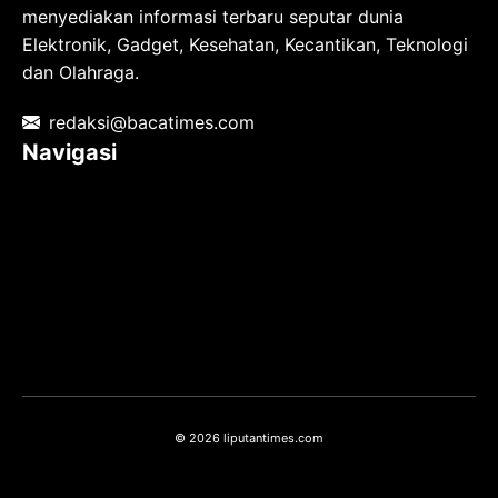
menyediakan informasi terbaru seputar dunia
Elektronik, Gadget, Kesehatan, Kecantikan, Teknologi
dan Olahraga.
redaksi@bacatimes.com
Navigasi
Tentang kami
Redaksi
Pedoman Media Siber
TOS
Privacy Policy
Hubungi Kami
© 2026 liputantimes.com