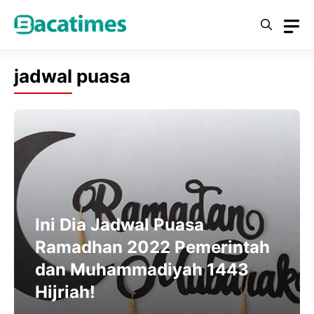
Skip
to
content
jadwal puasa
Ini Dia Jadwal Puasa
Ramadhan 2022 Pemerintah
dan Muhammadiyah 1443
Hijriah!