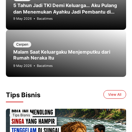
5 Tahun Jadi TKI Demi Keluarga… Aku Pulang
dan Menemukan Ayahku Jadi Pembantu di
Rumahku Sendiri
9 May 2026
Bacatimes
Cerpen
Malam Saat Keluargaku Menjemputku dari
Rumah Neraka Itu
9 May 2026
Bacatimes
Tips Bisnis
View All
Tips Bisnis