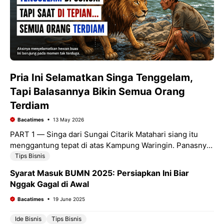
Pria Ini Selamatkan Singa Tenggelam,
Tapi Balasannya Bikin Semua Orang
Terdiam
Bacatimes
13 May 2026
PART 1 — Singa dari Sungai Citarik Matahari siang itu
menggantung tepat di atas Kampung Waringin. Panasnya
bukan main. Daun-daun pisang di tepi sungai sampai
Tips Bisnis
Syarat Masuk BUMN 2025: Persiapkan Ini Biar
Nggak Gagal di Awal
Bacatimes
19 June 2025
Ide Bisnis
Tips Bisnis