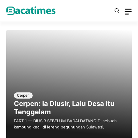
Skip
to
content
Cerpen
Cerpen: Ia Diusir, Lalu Desa Itu
Tenggelam
PART 1 — DIUSIR SEBELUM BADAI DATANG Di sebuah
kampung kecil di lereng pegunungan Sulawesi,