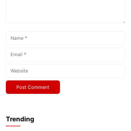
Name
Email
Website
Trending