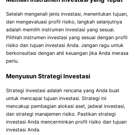
Setelah mengenali jenis investasi, menentukan tujuan,
dan mengevaluasi profil risiko, langkah selanjutnya
adalah memilih instrumen investasi yang sesuai.
Pilihlah instrumen investasi yang sesuai dengan profil
risiko dan tujuan investasi Anda. Jangan ragu untuk
berkonsultasi dengan ahli keuangan jika Anda merasa
perlu.
Menyusun Strategi Investasi
Strategi investasi adalah rencana yang Anda buat
untuk mencapai tujuan investasi. Strategi ini
mencakup pembagian alokasi aset, jadwal investasi,
dan strategi manajemen risiko. Pastikan strategi
investasi Anda mencerminkan profil risiko dan tujuan
investasi Anda.