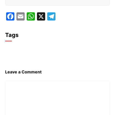
F
E
W
X
T
a
m
h
el
c
ai
at
e
Tags
e
l
s
gr
b
A
a
o
p
m
o
p
k
Leave a Comment
Comment