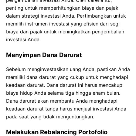
pengembalian investasi Anda. Oleh karena itu,
penting untuk memperhitungkan biaya dan pajak
dalam strategi investasi Anda. Pertimbangkan untuk
memilih instrumen investasi yang efisien dari segi
biaya dan pajak untuk meningkatkan pengembalian
investasi Anda.
Menyimpan Dana Darurat
Sebelum menginvestasikan uang Anda, pastikan Anda
memiliki dana darurat yang cukup untuk menghadapi
keadaan darurat. Dana darurat ini harus mencakup
biaya hidup Anda selama tiga hingga enam bulan.
Dana darurat akan membantu Anda menghadapi
keadaan darurat tanpa harus menjual investasi Anda
pada saat yang tidak menguntungkan.
Melakukan Rebalancing Portofolio