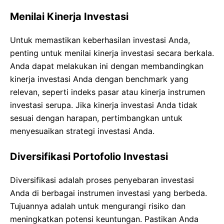
Menilai Kinerja Investasi
Untuk memastikan keberhasilan investasi Anda,
penting untuk menilai kinerja investasi secara berkala.
Anda dapat melakukan ini dengan membandingkan
kinerja investasi Anda dengan benchmark yang
relevan, seperti indeks pasar atau kinerja instrumen
investasi serupa. Jika kinerja investasi Anda tidak
sesuai dengan harapan, pertimbangkan untuk
menyesuaikan strategi investasi Anda.
Diversifikasi Portofolio Investasi
Diversifikasi adalah proses penyebaran investasi
Anda di berbagai instrumen investasi yang berbeda.
Tujuannya adalah untuk mengurangi risiko dan
meningkatkan potensi keuntungan. Pastikan Anda