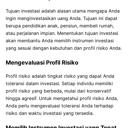
Tujuan investasi adalah alasan utama mengapa Anda
ingin menginvestasikan uang Anda. Tujuan ini dapat
berupa pendidikan anak, pensiun, membeli rumah,
atau perjalanan impian. Menentukan tujuan investasi
akan membantu Anda memilih instrumen investasi
yang sesuai dengan kebutuhan dan profil risiko Anda.
Mengevaluasi Profil Risiko
Profil risiko adalah tingkat risiko yang dapat Anda
toleransi dalam investasi. Setiap individu memiliki
profil risiko yang berbeda, mulai dari konservatif
hingga agresif. Untuk mengetahui profil risiko Anda,
Anda perlu mengevaluasi toleransi Anda terhadap
risiko dan waktu investasi yang tersedia.
Memilih Instrumen Investasi yang Tepat