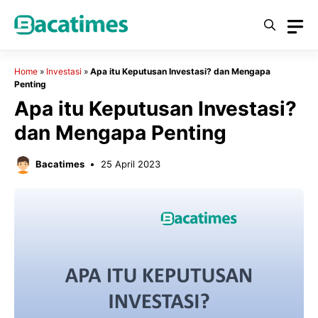
Skip
to
content
Home
»
Investasi
»
Apa itu Keputusan Investasi? dan Mengapa
Penting
Apa itu Keputusan Investasi?
dan Mengapa Penting
Bacatimes
25 April 2023