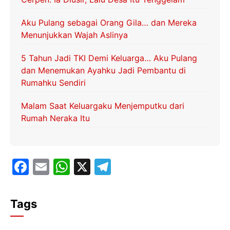
Aku Pulang sebagai Orang Gila… dan Mereka
Menunjukkan Wajah Aslinya
5 Tahun Jadi TKI Demi Keluarga… Aku Pulang
dan Menemukan Ayahku Jadi Pembantu di
Rumahku Sendiri
Malam Saat Keluargaku Menjemputku dari
Rumah Neraka Itu
F
E
W
X
T
a
m
h
el
c
ai
at
e
Tags
e
l
s
gr