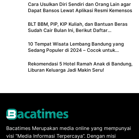
Cara Usulkan Diri Sendiri dan Orang Lain agar
Dapat Bansos Lewat Aplikasi Resmi Kemensos
BLT BBM, PIP, KIP Kuliah, dan Bantuan Beras
Sudah Cair Bulan Ini, Berikut Daftar
Lengkapnya
10 Tempat Wisata Lembang Bandung yang
Sedang Populer di 2024 – Cocok untuk
Liburan Keluarga
Rekomendasi 5 Hotel Ramah Anak di Bandung,
Liburan Keluarga Jadi Makin Seru!
Bacatimes Merupakan media online yang mempunyai
visi “Media Informasi Terpercaya”. Dengan misi