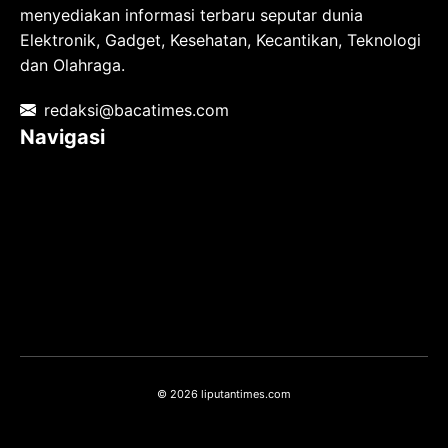
menyediakan informasi terbaru seputar dunia
Elektronik, Gadget, Kesehatan, Kecantikan, Teknologi
dan Olahraga.
redaksi@bacatimes.com
Navigasi
Tentang kami
Redaksi
Pedoman Media Siber
TOS
Privacy Policy
Hubungi Kami
© 2026 liputantimes.com