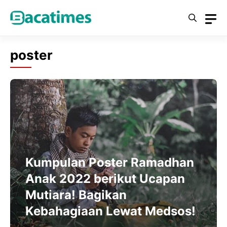
Skip
to
content
poster
Kumpulan Poster Ramadhan
Anak 2022 berikut Ucapan
Mutiara! Bagikan
Kebahagiaan Lewat Medsos!