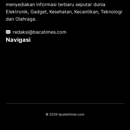
menyediakan informasi terbaru seputar dunia
Elektronik, Gadget, Kesehatan, Kecantikan, Teknologi
dan Olahraga.
redaksi@bacatimes.com
Navigasi
Tentang kami
Redaksi
Pedoman Media Siber
TOS
Privacy Policy
Hubungi Kami
© 2026 liputantimes.com