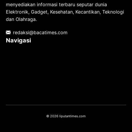
menyediakan informasi terbaru seputar dunia
Elektronik, Gadget, Kesehatan, Kecantikan, Teknologi
dan Olahraga.
redaksi@bacatimes.com
Navigasi
Tentang kami
Redaksi
Pedoman Media Siber
TOS
Privacy Policy
Hubungi Kami
© 2026 liputantimes.com