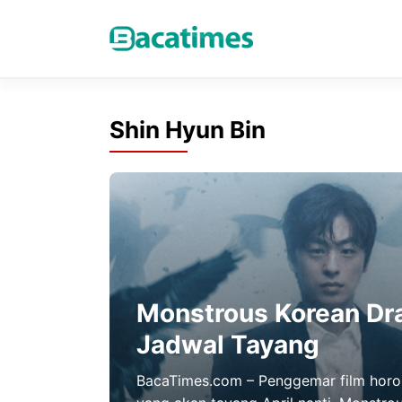
Skip
to
content
Shin Hyun Bin
Monstrous Korean Dr
Jadwal Tayang
BacaTimes.com – Penggemar film horo