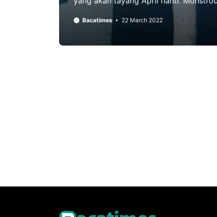
yang akan tayang April nanti. Monstro
Bacatimes
22 March 2022