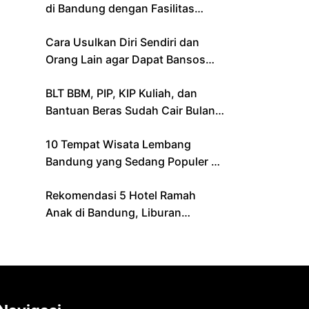
di Bandung dengan Fasilitas
Lengkap
Cara Usulkan Diri Sendiri dan
Orang Lain agar Dapat Bansos
Lewat Aplikasi Resmi Kemensos
BLT BBM, PIP, KIP Kuliah, dan
Bantuan Beras Sudah Cair Bulan
Ini, Berikut Daftar Lengkapnya
10 Tempat Wisata Lembang
Bandung yang Sedang Populer di
2024 – Cocok untuk Liburan
Rekomendasi 5 Hotel Ramah
Keluarga
Anak di Bandung, Liburan
Keluarga Jadi Makin Seru!