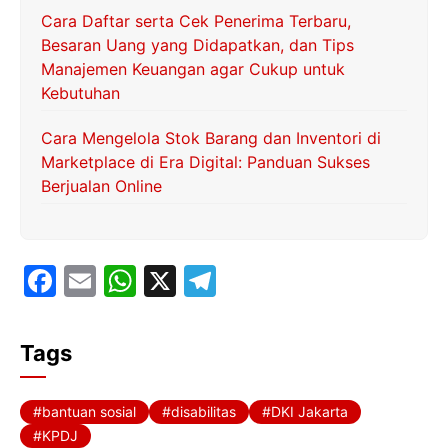
Cara Daftar serta Cek Penerima Terbaru,
Besaran Uang yang Didapatkan, dan Tips
Manajemen Keuangan agar Cukup untuk
Kebutuhan
Cara Mengelola Stok Barang dan Inventori di
Marketplace di Era Digital: Panduan Sukses
Berjualan Online
F
E
W
X
T
a
m
h
el
c
ai
at
e
Tags
e
l
s
gr
b
A
a
bantuan sosial
disabilitas
DKI Jakarta
o
p
m
KPDJ