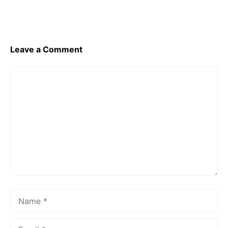
o
p
k
Leave a Comment
Comment
Name
Email