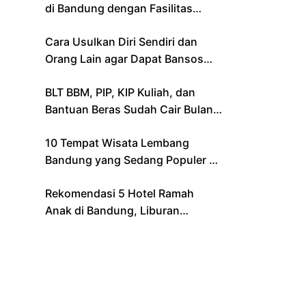
di Bandung dengan Fasilitas
Lengkap
Cara Usulkan Diri Sendiri dan
Orang Lain agar Dapat Bansos
Lewat Aplikasi Resmi Kemensos
BLT BBM, PIP, KIP Kuliah, dan
Bantuan Beras Sudah Cair Bulan
Ini, Berikut Daftar Lengkapnya
10 Tempat Wisata Lembang
Bandung yang Sedang Populer di
2024 – Cocok untuk Liburan
Rekomendasi 5 Hotel Ramah
Keluarga
Anak di Bandung, Liburan
Keluarga Jadi Makin Seru!