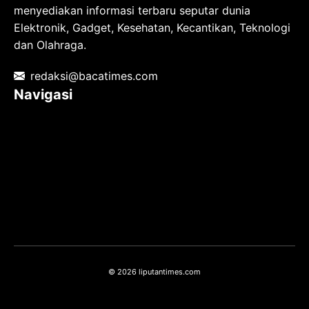
menyediakan informasi terbaru seputar dunia
Elektronik, Gadget, Kesehatan, Kecantikan, Teknologi
dan Olahraga.
redaksi@bacatimes.com
Navigasi
Tentang kami
Redaksi
Pedoman Media Siber
TOS
Privacy Policy
Hubungi Kami
© 2026 liputantimes.com