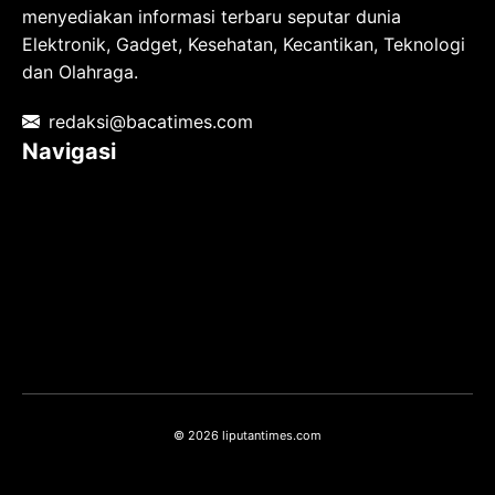
menyediakan informasi terbaru seputar dunia
Elektronik, Gadget, Kesehatan, Kecantikan, Teknologi
dan Olahraga.
redaksi@bacatimes.com
Navigasi
Tentang kami
Redaksi
Pedoman Media Siber
TOS
Privacy Policy
Hubungi Kami
© 2026 liputantimes.com