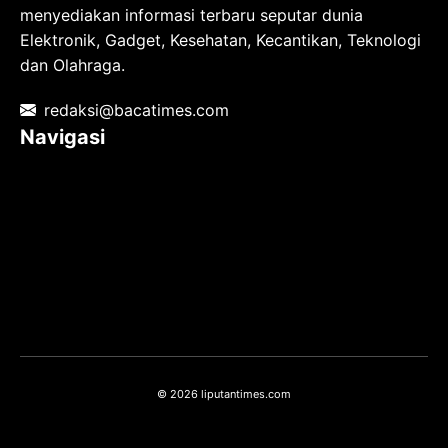
menyediakan informasi terbaru seputar dunia
Elektronik, Gadget, Kesehatan, Kecantikan, Teknologi
dan Olahraga.
redaksi@bacatimes.com
Navigasi
Tentang kami
Redaksi
Pedoman Media Siber
TOS
Privacy Policy
Hubungi Kami
© 2026 liputantimes.com