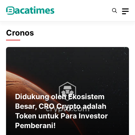
Skip
to
content
Cronos
Didukung oleh Ekosistem
Besar, CRO Crypto adalah
Token untuk Para Investor
Pemberani!