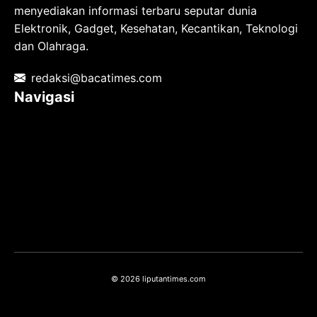
menyediakan informasi terbaru seputar dunia
Elektronik, Gadget, Kesehatan, Kecantikan, Teknologi
dan Olahraga.
redaksi@bacatimes.com
Navigasi
Tentang kami
Redaksi
Pedoman Media Siber
TOS
Privacy Policy
Hubungi Kami
© 2026 liputantimes.com