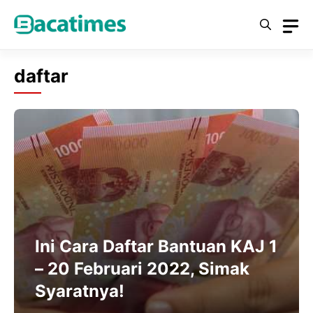
Skip
to
content
daftar
Ini Cara Daftar Bantuan KAJ 1
– 20 Februari 2022, Simak
Syaratnya!