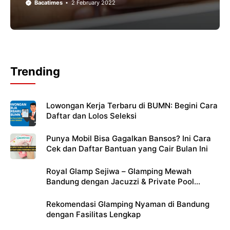
Bacatimes
2 February 2022
Trending
Lowongan Kerja Terbaru di BUMN: Begini Cara
Daftar dan Lolos Seleksi
Punya Mobil Bisa Gagalkan Bansos? Ini Cara
Cek dan Daftar Bantuan yang Cair Bulan Ini
Royal Glamp Sejiwa – Glamping Mewah
Bandung dengan Jacuzzi & Private Pool
Pribadi
Rekomendasi Glamping Nyaman di Bandung
dengan Fasilitas Lengkap