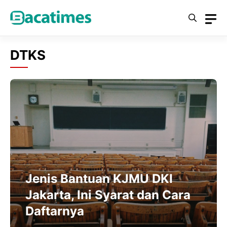
Skip
to
content
DTKS
Jenis Bantuan KJMU DKI
Jakarta, Ini Syarat dan Cara
Daftarnya