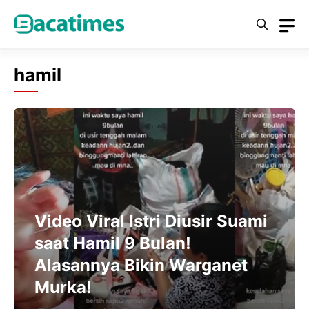
Skip
to
content
hamil
Video Viral Istri Diusir Suami
saat Hamil 9 Bulan!
Alasannya Bikin Warganet
Murka!