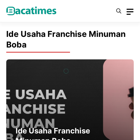
Skip
to
content
Ide Usaha Franchise Minuman
Boba
Ide Usaha Franchise