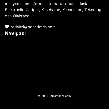
menyediakan informasi terbaru seputar dunia
Elektronik, Gadget, Kesehatan, Kecantikan, Teknologi
dan Olahraga.
redaksi@bacatimes.com
Navigasi
Tentang kami
Redaksi
Pedoman Media Siber
TOS
Privacy Policy
Hubungi Kami
© 2026 liputantimes.com