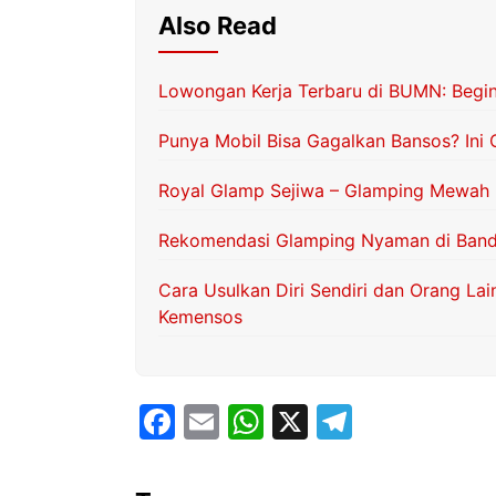
Also Read
Lowongan Kerja Terbaru di BUMN: Begini
Punya Mobil Bisa Gagalkan Bansos? Ini 
Royal Glamp Sejiwa – Glamping Mewah B
Rekomendasi Glamping Nyaman di Bandu
Cara Usulkan Diri Sendiri dan Orang La
Kemensos
F
E
W
X
T
a
m
h
el
c
ai
at
e