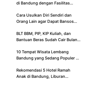
di Bandung dengan Fasilitas
Lengkap
Cara Usulkan Diri Sendiri dan
Orang Lain agar Dapat Bansos
Lewat Aplikasi Resmi Kemensos
BLT BBM, PIP, KIP Kuliah, dan
Bantuan Beras Sudah Cair Bulan
Ini, Berikut Daftar Lengkapnya
10 Tempat Wisata Lembang
Bandung yang Sedang Populer di
2024 – Cocok untuk Liburan
Rekomendasi 5 Hotel Ramah
Keluarga
Anak di Bandung, Liburan
Keluarga Jadi Makin Seru!