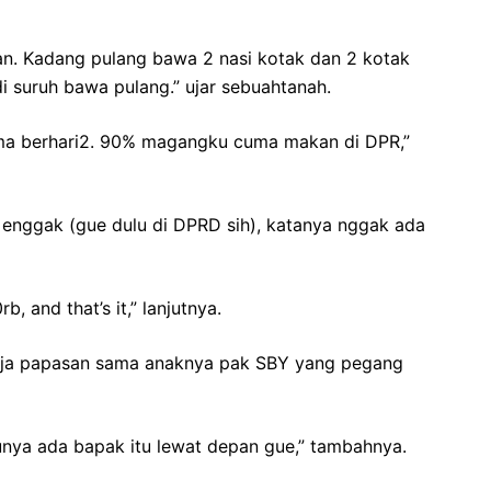
. Kadang pulang bawa 2 nasi kotak dan 2 kotak
di suruh bawa pulang.” ujar sebuahtanah.
elama berhari2. 90% magangku cuma makan di DPR,”
 enggak (gue dulu di DPRD sih), katanya nggak ada
 and that’s it,” lanjutnya.
ngaja papasan sama anaknya pak SBY yang pegang
aunya ada bapak itu lewat depan gue,” tambahnya.