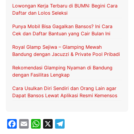
Lowongan Kerja Terbaru di BUMN: Begini Cara
Daftar dan Lolos Seleksi
Punya Mobil Bisa Gagalkan Bansos? Ini Cara
Cek dan Daftar Bantuan yang Cair Bulan Ini
Royal Glamp Sejiwa – Glamping Mewah
Bandung dengan Jacuzzi & Private Pool Pribadi
Rekomendasi Glamping Nyaman di Bandung
dengan Fasilitas Lengkap
Cara Usulkan Diri Sendiri dan Orang Lain agar
Dapat Bansos Lewat Aplikasi Resmi Kemensos
F
E
W
X
T
a
m
h
el