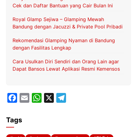
Cek dan Daftar Bantuan yang Cair Bulan Ini
Royal Glamp Sejiwa – Glamping Mewah
Bandung dengan Jacuzzi & Private Pool Pribadi
Rekomendasi Glamping Nyaman di Bandung
dengan Fasilitas Lengkap
Cara Usulkan Diri Sendiri dan Orang Lain agar
Dapat Bansos Lewat Aplikasi Resmi Kemensos
F
E
W
X
T
a
m
h
el
c
ai
at
e
Tags
e
l
s
gr
b
A
a