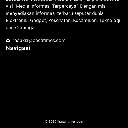
visi “Media Informasi Terpercaya”. Dengan misi
menyediakan informasi terbaru seputar dunia
Elektronik, Gadget, Kesehatan, Kecantikan, Teknologi
dan Olahraga.
redaksi@bacatimes.com
Navigasi
Tentang kami
Redaksi
Pedoman Media Siber
TOS
Privacy Policy
Hubungi Kami
© 2026 liputantimes.com