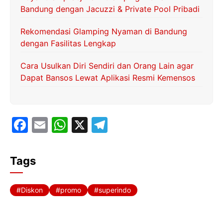
Bandung dengan Jacuzzi & Private Pool Pribadi
Rekomendasi Glamping Nyaman di Bandung
dengan Fasilitas Lengkap
Cara Usulkan Diri Sendiri dan Orang Lain agar
Dapat Bansos Lewat Aplikasi Resmi Kemensos
F
E
W
X
T
a
m
h
el
c
ai
at
e
Tags
e
l
s
gr
b
A
a
Diskon
promo
superindo
o
p
m
o
p