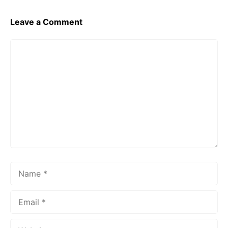
k
Leave a Comment
Comment
Name
Email
Website