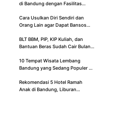
di Bandung dengan Fasilitas
Lengkap
Cara Usulkan Diri Sendiri dan
Orang Lain agar Dapat Bansos
Lewat Aplikasi Resmi Kemensos
BLT BBM, PIP, KIP Kuliah, dan
Bantuan Beras Sudah Cair Bulan
Ini, Berikut Daftar Lengkapnya
10 Tempat Wisata Lembang
Bandung yang Sedang Populer di
2024 – Cocok untuk Liburan
Rekomendasi 5 Hotel Ramah
Keluarga
Anak di Bandung, Liburan
Keluarga Jadi Makin Seru!