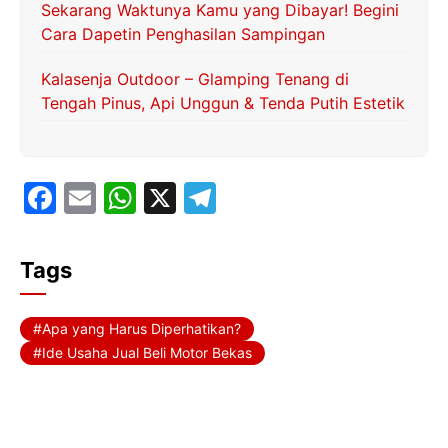
Sekarang Waktunya Kamu yang Dibayar! Begini
Cara Dapetin Penghasilan Sampingan
Kalasenja Outdoor – Glamping Tenang di
Tengah Pinus, Api Unggun & Tenda Putih Estetik
F
E
W
X
T
a
m
h
el
c
ai
at
e
Tags
e
l
s
gr
b
A
a
Apa yang Harus Diperhatikan?
o
p
m
Ide Usaha Jual Beli Motor Bekas
o
p
k