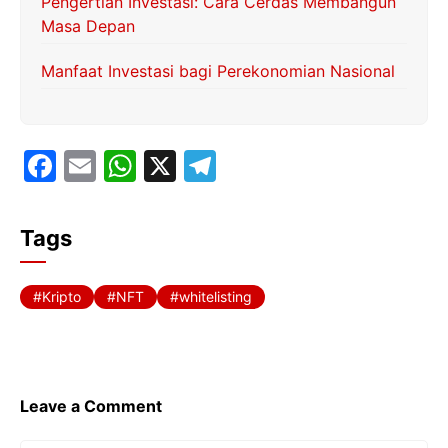
Pengertian Investasi: Cara Cerdas Membangun
Masa Depan
Manfaat Investasi bagi Perekonomian Nasional
F
E
W
X
T
a
m
h
el
c
ai
at
e
Tags
e
l
s
gr
b
A
a
Kripto
NFT
whitelisting
o
p
m
o
p
k
Leave a Comment