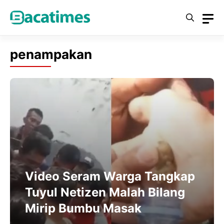
Skip
to
content
penampakan
Video Seram Warga Tangkap
Tuyul Netizen Malah Bilang
Mirip Bumbu Masak