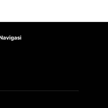
Navigasi
Tentang kami
Redaksi
Pedoman Media Siber
TOS
Privacy Policy
Hubungi Kami