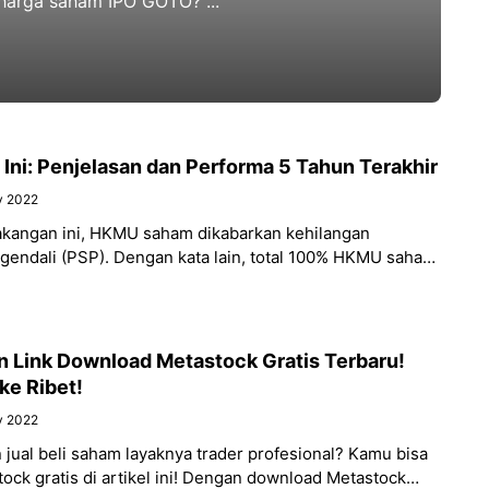
 harga saham IPO GOTO? ...
ni: Penjelasan dan Performa 5 Tahun Terakhir
y 2022
kangan ini, HKMU saham dikabarkan kehilangan
ndali (PSP). Dengan kata lain, total 100% HKMU saham
r publik atau pemegang
n Link Download Metastock Gratis Terbaru!
ke Ribet!
y 2022
 jual beli saham layaknya trader profesional? Kamu bisa
ck gratis di artikel ini! Dengan download Metastock