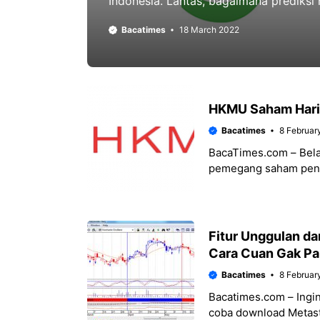
Indonesia. Lantas, bagaimana prediksi
Bacatimes
18 March 2022
HKMU Saham Hari I
Bacatimes
8 Februar
BacaTimes.com – Bela
pemegang saham penge
dimiliki oleh investo
Fitur Unggulan da
Cara Cuan Gak Pa
Bacatimes
8 Februar
Bacatimes.com – Ingin
coba download Metasto