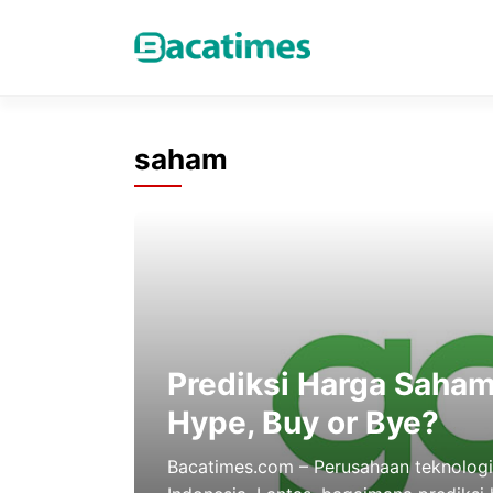
Skip
to
content
saham
Prediksi Harga Saha
Hype, Buy or Bye?
Bacatimes.com – Perusahaan teknologi 