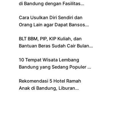
di Bandung dengan Fasilitas
Lengkap
Cara Usulkan Diri Sendiri dan
Orang Lain agar Dapat Bansos
Lewat Aplikasi Resmi Kemensos
BLT BBM, PIP, KIP Kuliah, dan
Bantuan Beras Sudah Cair Bulan
Ini, Berikut Daftar Lengkapnya
10 Tempat Wisata Lembang
Bandung yang Sedang Populer di
2024 – Cocok untuk Liburan
Rekomendasi 5 Hotel Ramah
Keluarga
Anak di Bandung, Liburan
Keluarga Jadi Makin Seru!