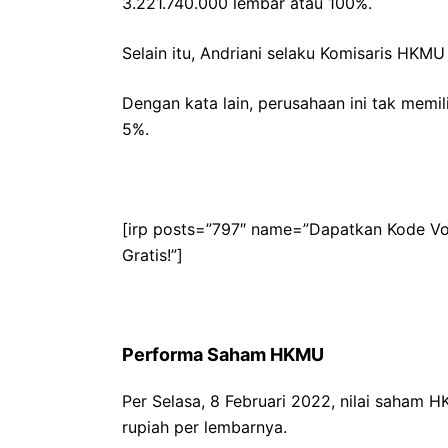
3.221.740.000 lembar atau 100%.
Selain itu, Andriani selaku Komisaris HKM
Dengan kata lain, perusahaan ini tak mem
5%.
[irp posts=”797″ name=”Dapatkan Kode Vo
Gratis!”]
Performa Saham HKMU
Per Selasa, 8 Februari 2022, nilai saham H
rupiah per lembarnya.