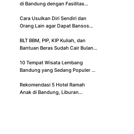
di Bandung dengan Fasilitas
Lengkap
Cara Usulkan Diri Sendiri dan
Orang Lain agar Dapat Bansos
Lewat Aplikasi Resmi Kemensos
BLT BBM, PIP, KIP Kuliah, dan
Bantuan Beras Sudah Cair Bulan
Ini, Berikut Daftar Lengkapnya
10 Tempat Wisata Lembang
Bandung yang Sedang Populer di
2024 – Cocok untuk Liburan
Rekomendasi 5 Hotel Ramah
Keluarga
Anak di Bandung, Liburan
Keluarga Jadi Makin Seru!