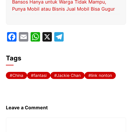
Bansos Hanya untuk Warga Tidak Mampu,
Punya Mobil atau Bisnis Jual Mobil Bisa Gugur
F
E
W
X
T
a
m
h
el
c
ai
at
e
Tags
e
l
s
gr
b
A
a
China
fantasi
Jackie Chan
link nonton
o
p
m
o
p
k
Leave a Comment
Comment