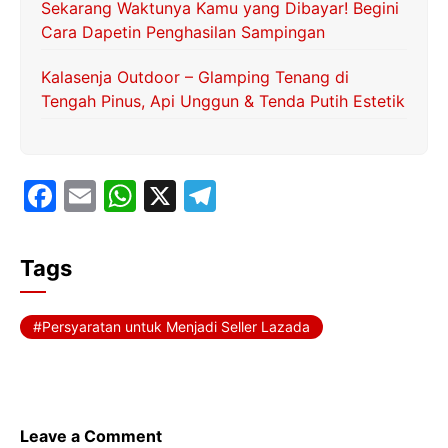
Sekarang Waktunya Kamu yang Dibayar! Begini
Cara Dapetin Penghasilan Sampingan
Kalasenja Outdoor – Glamping Tenang di
Tengah Pinus, Api Unggun & Tenda Putih Estetik
F
E
W
X
T
a
m
h
el
c
ai
at
e
Tags
e
l
s
gr
b
A
a
Persyaratan untuk Menjadi Seller Lazada
o
p
m
o
p
k
Leave a Comment