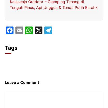
Kalasenja Outdoor – Glamping Tenang di
Tengah Pinus, Api Unggun & Tenda Putih Estetik
F
E
W
X
T
a
m
h
el
c
ai
at
e
Tags
e
l
s
gr
b
A
a
o
p
m
o
p
k
Leave a Comment
Comment