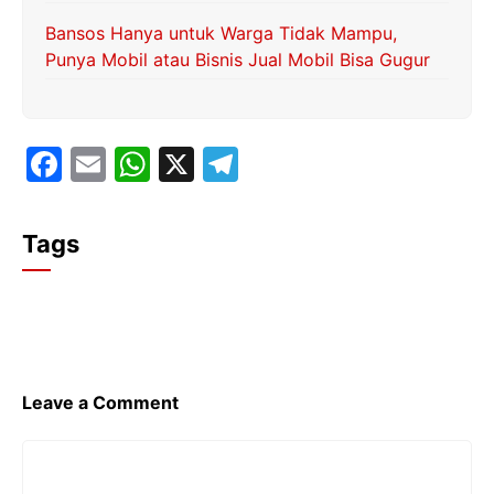
Bansos Hanya untuk Warga Tidak Mampu,
Punya Mobil atau Bisnis Jual Mobil Bisa Gugur
F
E
W
X
T
a
m
h
el
c
ai
at
e
Tags
e
l
s
gr
b
A
a
o
p
m
o
p
k
Leave a Comment
Comment