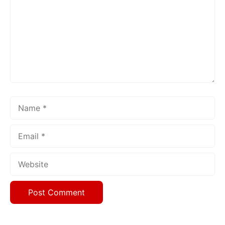
Name
Email
Website