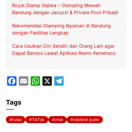
Royal Glamp Sejiwa – Glamping Mewah
Bandung dengan Jacuzzi & Private Pool Pribadi
Rekomendasi Glamping Nyaman di Bandung
dengan Fasilitas Lengkap
Cara Usulkan Diri Sendiri dan Orang Lain agar
Dapat Bansos Lewat Aplikasi Resmi Kemensos
F
E
W
X
T
a
m
h
el
c
ai
at
e
Tags
e
l
s
gr
b
A
a
rusia
TikTok
viral
vladimir putin
o
p
m