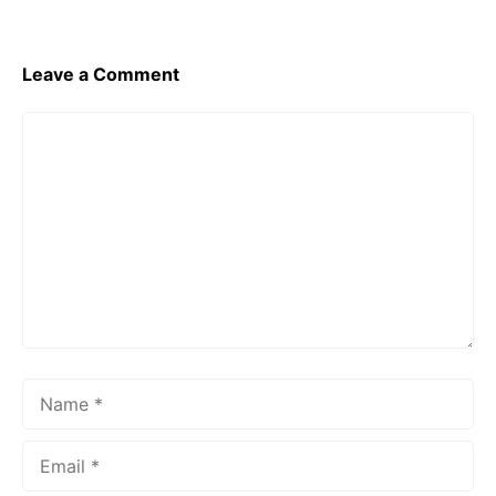
o
p
k
Leave a Comment
Comment
Name
Email