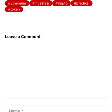
b
A
a
Ethereum
investasi
Kripto
prediksi
o
p
m
token
o
p
k
Leave a Comment
Comment
Name