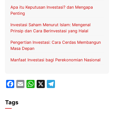
Apa itu Keputusan Investasi? dan Mengapa
Penting
Investasi Saham Menurut Islam: Mengenal
Prinsip dan Cara Berinvestasi yang Halal
Pengertian Investasi: Cara Cerdas Membangun
Masa Depan
Manfaat Investasi bagi Perekonomian Nasional
F
E
W
X
T
a
m
h
el
c
ai
at
e
Tags
e
l
s
gr