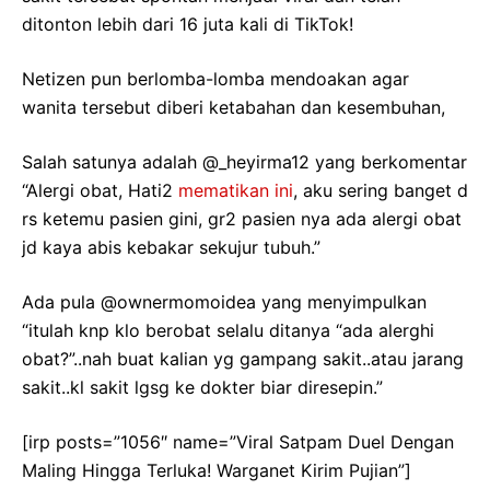
ditonton lebih dari 16 juta kali di TikTok!
Netizen pun berlomba-lomba mendoakan agar
wanita tersebut diberi ketabahan dan kesembuhan,
Salah satunya adalah @_heyirma12 yang berkomentar
“Alergi obat, Hati2
mematikan ini
, aku sering banget d
rs ketemu pasien gini, gr2 pasien nya ada alergi obat
jd kaya abis kebakar sekujur tubuh.”
Ada pula @ownermomoidea yang menyimpulkan
“itulah knp klo berobat selalu ditanya “ada alerghi
obat?”..nah buat kalian yg gampang sakit..atau jarang
sakit..kl sakit lgsg ke dokter biar diresepin.”
[irp posts=”1056″ name=”Viral Satpam Duel Dengan
Maling Hingga Terluka! Warganet Kirim Pujian”]