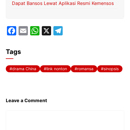
Dapat Bansos Lewat Aplikasi Resmi Kemensos
F
E
W
X
T
a
m
h
el
c
ai
at
e
Tags
e
l
s
gr
b
A
a
drama China
link nonton
romansa
sinopsis
o
p
m
o
p
k
Leave a Comment
Comment